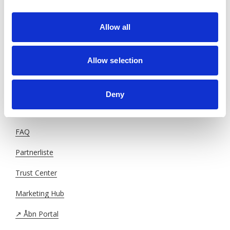
Keyhole ApS er under tilsyn af
Finanstilsynet
.
Allow all
For lejere
For udlejere
Allow selection
Bliv partner
Deny
Om Keyhole
FAQ
Partnerliste
Trust Center
Marketing Hub
↗️ Åbn Portal