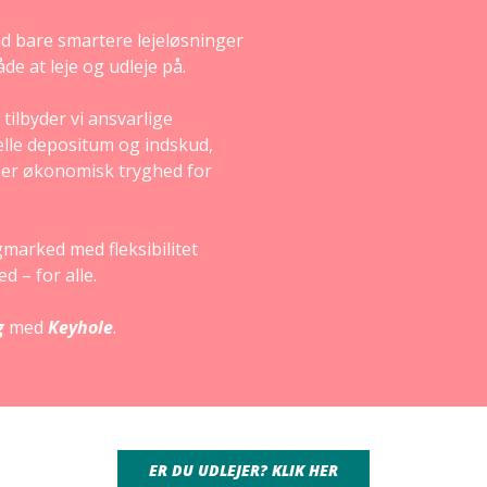
d bare smartere lejeløsninger
de at leje og udleje på.
tilbyder vi ansvarlige
onelle depositum og indskud,
aber økonomisk tryghed for
igmarked med fleksibilitet
 – for alle.
g
med
Keyhole
.
ER DU UDLEJER? KLIK HER