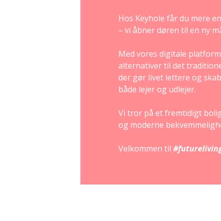
Hos Keyhole får du mere en
– vi åbner døren til en ny må
Med vores digitale platform 
alternativer til det traditi
der gør livet lettere og sk
både lejer og udlejer.
Vi tror på et fremtidigt bol
og moderne bekvemmelighed
Velkommen til
#futurelivin