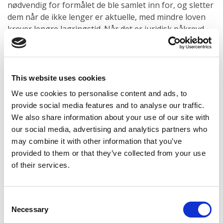
nødvendig for formålet de ble samlet inn for, og sletter
dem når de ikke lenger er aktuelle, med mindre loven
krever lengre lagringstid. Når det er juridisk påkrevd,
kan opplysninger oppbevares i opptil 30 år.
OVERFØRSEL AV PERSONOPPLYSNINGER
Vi overfører kun personopplysninger når det er
This website uses cookies
nødvendig for å oppnå formålet med behandlingen.
We use cookies to personalise content and ads, to
Data kan deles med våre kontorer i EU/EØS eller, ved
provide social media features and to analyse our traffic.
behov, med tredjeland. Vi sørger alltid for at alle lover
We also share information about your use of our site with
om personvern følges, også i tilfeller hvor
our social media, advertising and analytics partners who
opplysninger deles utenfor EU.
may combine it with other information that you’ve
Noen databehandlere kan ha aktiviteter i land utenfor
provided to them or that they’ve collected from your use
Danmark eller EU/EØS ("tredjelands"). Hvis vi overfører
of their services.
dine personopplysninger til en databehandler i et
tredjeland, vil vi ta de nødvendige
sikkerhetsforanstaltningene for å sikre at de overførte
Consent
personopplysningene behandles i samsvar med
Necessary
Selection
gjeldende lovgivning. Vi inngår avtaler med våre