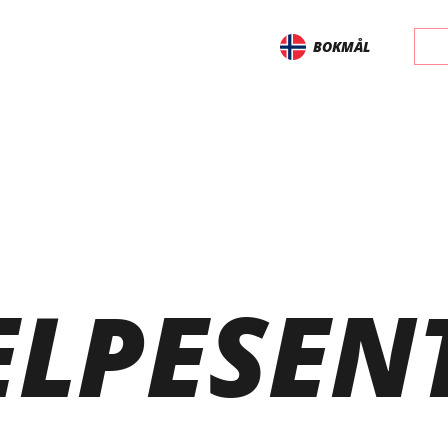
BOKMÅL
ELPESEN