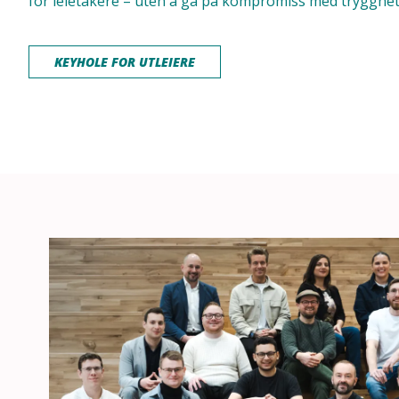
for leietakere – uten å gå på kompromiss med trygghete
KEYHOLE FOR UTLEIERE