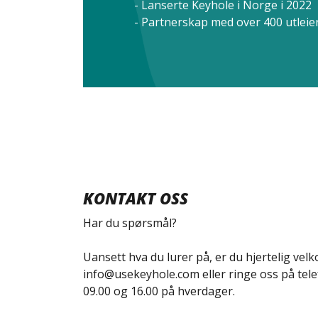
- Lanserte Keyhole i Norge i 2022
- Partnerskap med over 400 utlei
KONTAKT OSS
Har du spørsmål?
Uansett hva du lurer på, er du hjertelig vel
info@usekeyhole.com eller ringe oss på tel
09.00 og 16.00 på hverdager.