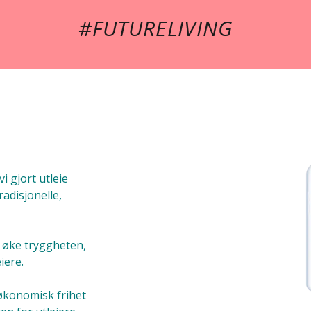
#FUTURELIVING
i gjort utleie
radisjonelle,
å øke tryggheten,
iere.
 økonomisk frihet