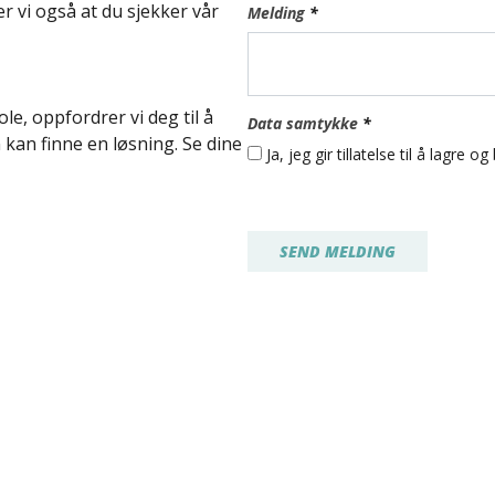
 vi også at du sjekker vår
Melding
*
le, oppfordrer vi deg til å
Data samtykke
*
 kan finne en løsning. Se dine
Ja, jeg gir tillatelse til å lagre