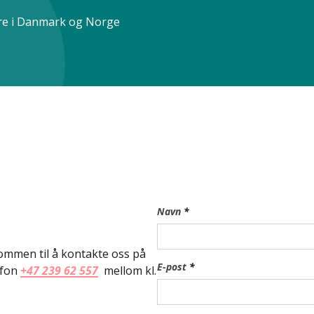
ere i Danmark og Norge
Navn
*
kommen til å kontakte oss på
E-post
*
efon
+47 239 62 557
mellom kl.