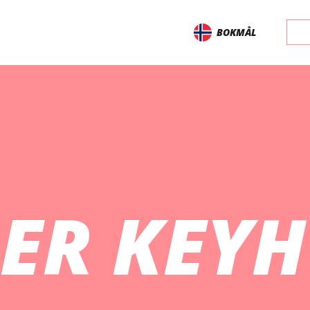
BOKMÅL
 ER KEYH