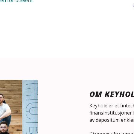
n for utleiere.
OM KEYHO
Keyhole er et fint
finansinstitusjoner
av depositum enkler