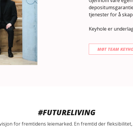
Gjennom våre egenut
depositumsgarantier
tjenester for å skap
Keyhole er underlagt
MØT TEAM KEYHO
#FUTURELIVING
 visjon for fremtidens leiemarked. En fremtid der fleksibilite