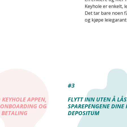
Keyhole er enkelt, le
Det tar bare noen f
og kjøpe leiegarant
#3
 KEYHOLE APPEN,
FLYTT INN UTEN Å LÅS
 ONBOARDING OG
SPAREPENGENE DINE I
 BETALING
DEPOSITUM