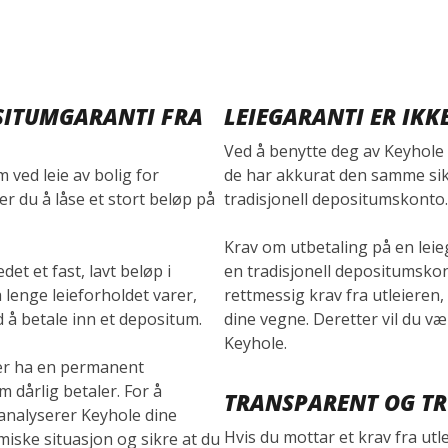
SITUMGARANTI FRA
LEIEGARANTI ER IKK
Ved å benytte deg av Keyhole 
m ved leie av bolig for
de har akkurat den samme sik
er du å låse et stort beløp på
tradisjonell depositumskonto.
Krav om utbetaling på en lei
et et fast, lavt beløp i
en tradisjonell depositumskon
lenge leieforholdet varer,
rettmessig krav fra utleieren,
ed å betale inn et depositum.
dine vegne. Deretter vil du vær
Keyhole.
ler ha en permanent
 dårlig betaler. For å
TRANSPARENT OG TR
analyserer Keyhole dine
Hvis du mottar et krav fra utle
iske situasjon og sikre at du