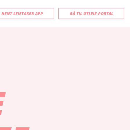
HENT LEIETAKER APP
GÅ TIL UTLEIE-PORTAL
E