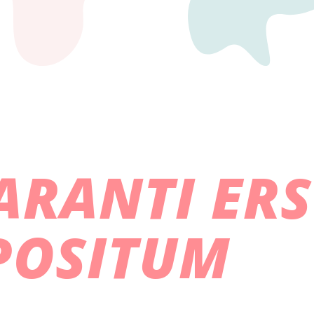
ARANTI ER
POSITUM