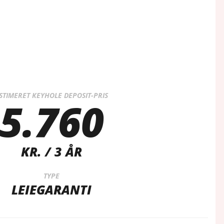
STIMERET KEYHOLE DEPOSIT-PRIS
5.760
KR. / 3 ÅR
TYPE
LEIEGARANTI