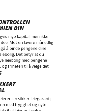
KONTROLLEN
MIEN DIN
igvis mye kapital, men ikke
tee. Mot en lavere månedlig
ngå å binde pengene dine
eiebolig. Det betyr at du
 nye leiebolig med pengene
 og friheten til å velge det
g.
KKERT
AL
ieren en sikker leiegaranti,
e inn med trygghet og nyte
eksibel leieopplevelse.