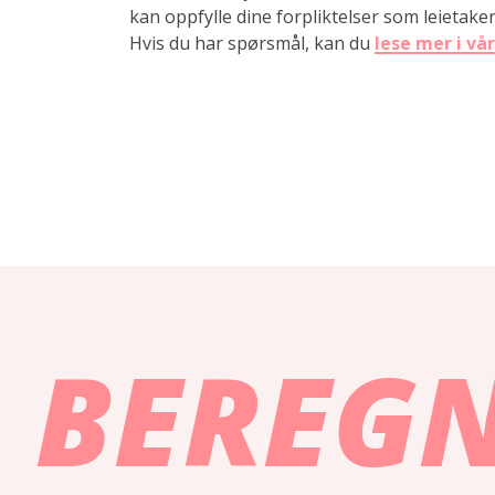
kan oppfylle dine forpliktelser som leietaker
Hvis du har spørsmål, kan du
lese mer i vå
BEREGN