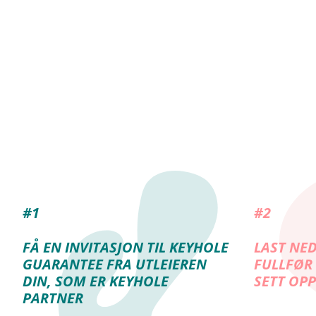
#1
#2
FÅ EN INVITASJON TIL KEYHOLE
LAST NED
GUARANTEE FRA UTLEIEREN
FULLFØR
DIN, SOM ER KEYHOLE
SETT OPP
PARTNER