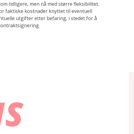
om tidligere, men nå med større fleksibilitet.
r faktiske kostnader knyttet til eventuell
elle utgifter etter befaring, i stedet for å
kontraktsignering.
IS