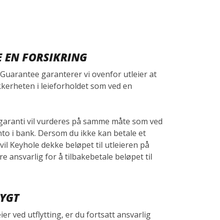
E EN FORSIKRING
Guarantee garanterer vi ovenfor utleier at
kerheten i leieforholdet som ved en
egaranti vil vurderes på samme måte som ved
to i bank. Dersom du ikke kan betale et
 vil Keyhole dekke beløpet til utleieren på
e ansvarlig for å tilbakebetale beløpet til
YGT
ier ved utflytting, er du fortsatt ansvarlig