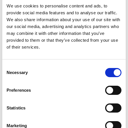
åpningstiden, mandag til fredag fra 09:00 til 16:00.
We use cookies to personalise content and ads, to
provide social media features and to analyse our traffic.
We also share information about your use of our site with
our social media, advertising and analytics partners who
Kredittvurdering
may combine it with other information that you’ve
provided to them or that they’ve collected from your use
HVA ER ET DISPONIBELT BELØP?
of their services.
HVORDAN VURDERER DERE MITT DISPONIBLE
BELØP?
Consent
Necessary
Selection
HVORFOR ER DET DISPONIBLE BELØPET
VIKTIG?
Preferences
HVA KAN JEG GJØRE FOR Å FORBEDRE MITT
Statistics
DISPONIBLE BELØP?
Marketing