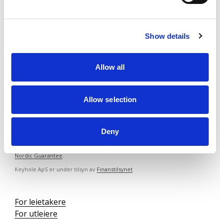
KAN JEG FÅ HJELP TIL Å FORBEDRE MIN
ØKONOMISKE SITUASJON?
Show details
HVA SKJER HVIS JEG IKKE OPPFYLLER KRAVENE
TIL DET DISPONIBLE BELØPET?
Allow all
Allow selection
Deny
Vi er registrert som et forsikringsagentur ved forsikringsselskapet
Nordic Guarantee
.
Keyhole ApS er under tilsyn av
Finanstilsynet
.
For leietakere
For utleiere