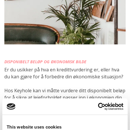
DISPONIBELT BELØP OG ØKONOMISK BILDE
Er du usikker på hva en kredittvurdering er, eller hva
du kan gjøre for å forbedre din økonomiske situasjon?
Hos Keyhole kan vi måtte vurdere ditt disponibelt beløp
for å sikre at leieforholdet passer inn i økonomien din.
Hjelper ikke denne veiledningen? Ta kontakt med
supporten på telefon
+47 239 62 557
eller
support@usekeyhole.com
. Vi svarer innen
This website uses cookies