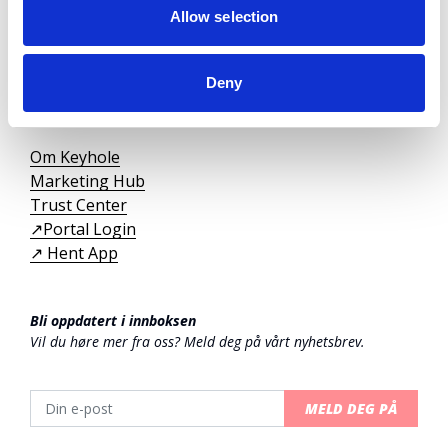
Allow selection
For leietakere
For utleiere
Deny
Bli partner
Om Keyhole
Marketing Hub
Trust Center
↗️Portal Login
↗️ Hent App
Bli oppdatert i innboksen
Vil du høre mer fra oss? Meld deg på vårt nyhetsbrev.
MELD DEG PÅ