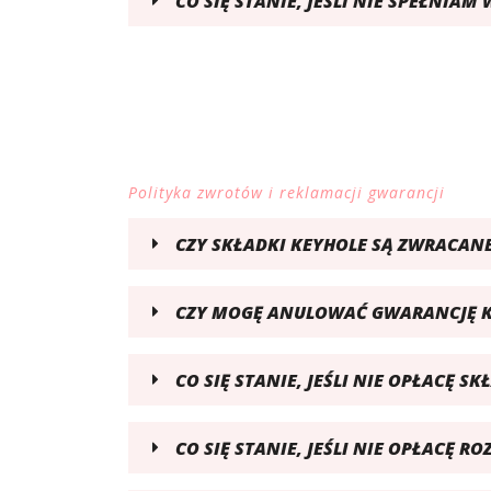
CO SIĘ STANIE, JEŚLI NIE SPEŁNI
Polityka zwrotów i reklamacji gwarancji
CZY SKŁADKI KEYHOLE SĄ ZWRACAN
CZY MOGĘ ANULOWAĆ GWARANCJĘ K
CO SIĘ STANIE, JEŚLI NIE OPŁACĘ S
CO SIĘ STANIE, JEŚLI NIE OPŁACĘ 