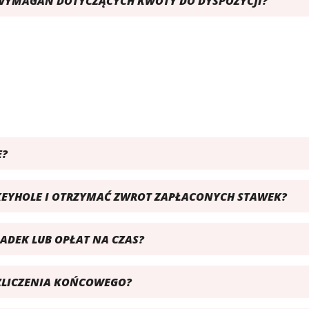
AM WYMAGAŃ DOTYCZĄCYCH KWOTY DO DYSPOZYCJI?
E?
EYHOLE I OTRZYMAĆ ZWROT ZAPŁACONYCH STAWEK?
KŁADEK LUB OPŁAT NA CZAS?
ROZLICZENIA KOŃCOWEGO?