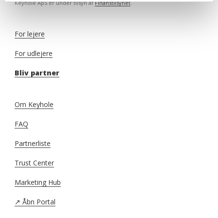
Keyhole ApS er under tilsyn af
Finanstilsynet
.
For lejere
For udlejere
Bliv partner
Om Keyhole
FAQ
Partnerliste
Trust Center
Marketing Hub
↗️ Åbn Portal