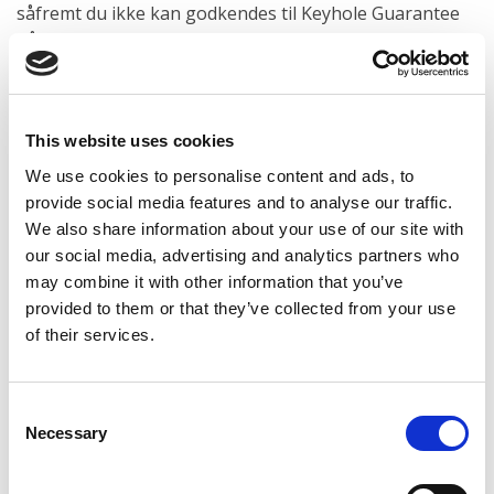
såfremt du ikke kan godkendes til Keyhole Guarantee
på din egen økonomi.
Mangler du fortsat svar på dine spørgsmål? Så kontakt
supporten på telefon +45 71 74 71 24 eller
This website uses cookies
support@usekeyhole.com
. Vi svarer indenfor
åbningstiderne mandag til fredag fra 9-16.
We use cookies to personalise content and ads, to
provide social media features and to analyse our traffic.
We also share information about your use of our site with
our social media, advertising and analytics partners who
Kreditvurdering
may combine it with other information that you’ve
provided to them or that they’ve collected from your use
HVAD ER ET RÅDIGHEDSBELØB?
of their services.
HVORDAN VURDERER I MIT RÅDIGHEDSBELØB?
Consent
Necessary
Selection
HVORFOR ER RÅDIGHEDSBELØBET VIGTIGT?