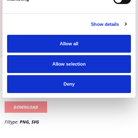
Show details
Allow all
HOT CORNERS
Allow selection
Fremhæv dine thumbnails eller billeder med et Keyhole
Hot Corner, som tydeligt viser, at lejeboligen kan
Deny
benyttes med Keyhole.
DOWNLOAD
Filtype:
PNG, SVG