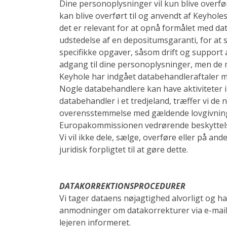
Dine personoplysninger vil kun blive overfø
kan blive overført til og anvendt af Keyhole
det er relevant for at opnå formålet med d
udstedelse af en depositumsgaranti, for at s
specifikke opgaver, såsom drift og support a
adgang til dine personoplysninger, men de m
Keyhole har indgået databehandleraftaler m
Nogle databehandlere kan have aktiviteter i 
databehandler i et tredjeland, træffer vi de
overensstemmelse med gældende lovgivning. 
Europakommissionen vedrørende beskyttels
Vi vil ikke dele, sælge, overføre eller på a
juridisk forpligtet til at gøre dette.
DATAKORREKTIONSPROCEDURER
Vi tager dataens nøjagtighed alvorligt og ha
anmodninger om datakorrekturer via e-mail 
lejeren informeret.