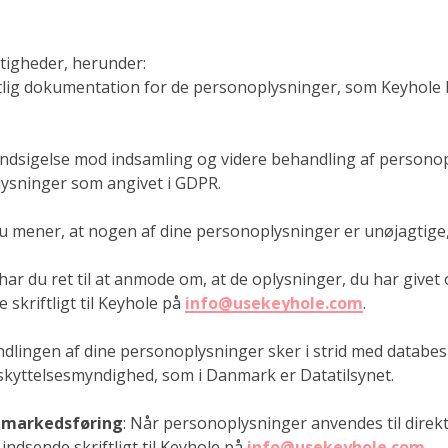
tigheder, herunder:
tlig dokumentation for de personoplysninger, som Keyhole 
re indsigelse mod indsamling og videre behandling af person
lysninger som angivet i GDPR.
du mener, at nogen af dine personoplysninger er unøjagtige,
de har du ret til at anmode om, at de oplysninger, du har givet
kriftligt til Keyhole på
info@usekeyhole.com
.
ndlingen af dine personoplysninger sker i strid med databesk
eskyttelsesmyndighed, som i Danmark er Datatilsynet.
e markedsføring
: Når personoplysninger anvendes til direkt
indsende skriftligt til Keyhole på
info@usekeyhole.com
.