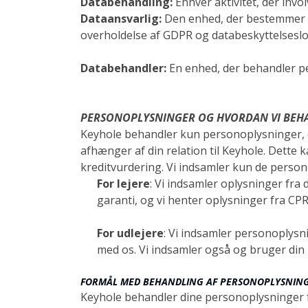
Databehandling:
Enhver aktivitet, der inv
Dataansvarlig:
Den enhed, der bestemmer f
overholdelse af GDPR og databeskyttelseslo
Databehandler:
En enhed, der behandler p
PERSONOPLYSNINGER OG HVORDAN VI BEH
Keyhole behandler kun personoplysninger, de
afhænger af din relation til Keyhole. Dette 
kreditvurdering. Vi indsamler kun de persono
For lejere
: Vi indsamler oplysninger fra
garanti, og vi henter oplysninger fra CPR-
For udlejere
: Vi indsamler personoplysn
med os. Vi indsamler også og bruger din 
FORMÅL MED BEHANDLING AF PERSONOPLYSNIN
Keyhole behandler dine personoplysninger for