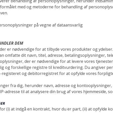
olverer behandling af personoplysninger, herunder indsamlin
ormålet med og metoderne for behandling af personoplysni
ven.
ersonoplysninger på vegne af dataansvarlig
ANDLER DEM
r er nødvendige for at tilbyde vores produkter og ydelser.
kan omfatte dit navn, titel, adresse, betalingsoplysninger, 
plysninger, der er nødvendige for at levere vores tjenester
 dig og forskellige registre til kreditvurdering. Du angiver
registeret og debitorregistret for at opfylde vores forpligtel
inger fra dig, herunder navn, adresse og kontooplysninger,
IP-adresse til at analysere din brug af vores hjemmeside, so
GER
 (i) at indgå en kontrakt, hvor du er part, (ii) at opfylde k