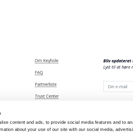
Om Keyhole
Bliv opdateret
Lyst til at høre
FAQ
Partnerliste
Trust Center
Marketing Hub
s
↗️ Åbn Portal
ise content and ads, to provide social media features and to an
rmation about your use of our site with our social media, advertis
↗️ Hent App