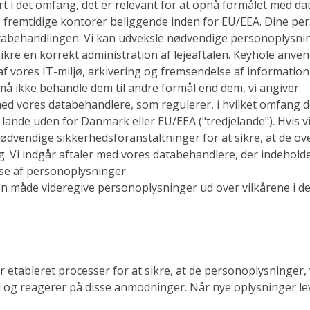
rt i det omfang, det er relevant for at opnå formålet med 
s fremtidige kontorer beliggende inden for EU/EEA. Dine pers
atabehandlingen. Vi kan udveksle nødvendige personoplysnin
ikre en korrekt administration af lejeaftalen. Keyhole anve
f vores IT-miljø, arkivering og fremsendelse af information
å ikke behandle dem til andre formål end dem, vi angiver.
ed vores databehandlere, som regulerer, i hvilket omfang 
lande uden for Danmark eller EU/EEA ("tredjelande"). Hvis v
 nødvendige sikkerhedsforanstaltninger for at sikre, at de 
Vi indgår aftaler med vores databehandlere, der indeholde
e af personoplysninger.
nden måde videregive personoplysninger ud over vilkårene i de
r etableret processer for at sikre, at de personoplysninger,
og reagerer på disse anmodninger. Når nye oplysninger lev