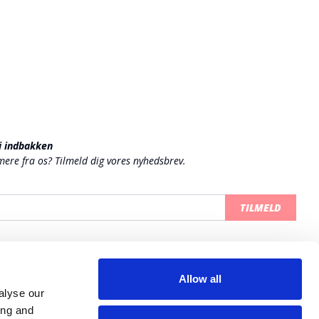
 i indbakken
 mere fra os? Tilmeld dig vores nyhedsbrev.
TILMELD
Allow all
alyse our
ing and