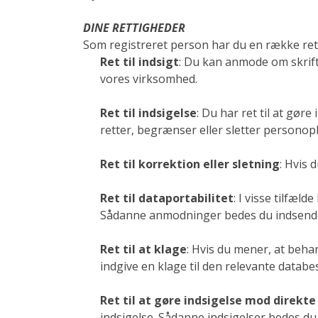
DINE RETTIGHEDER
Som registreret person har du en række ret
Ret til indsigt
: Du kan anmode om skrif
vores virksomhed.
Ret til indsigelse
: Du har ret til at gø
retter, begrænser eller sletter personop
Ret til korrektion eller sletning
: Hvis 
Ret til dataportabilitet
: I visse tilfæl
Sådanne anmodninger bedes du indsende s
Ret til at klage
: Hvis du mener, at beha
indgive en klage til den relevante datab
Ret til at gøre indsigelse mod direkt
indsigelse. Sådanne indsigelser bedes du 