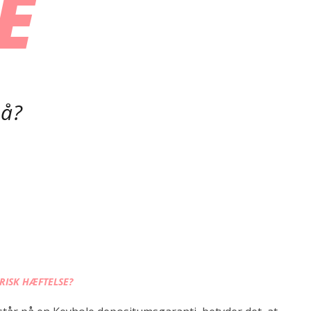
E
på?
RISK HÆFTELSE?