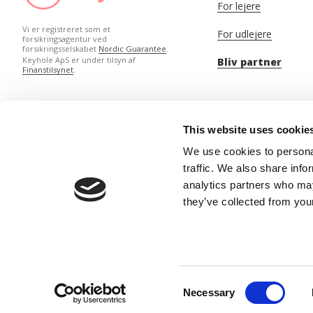
For lejere
Vi er registreret som et
For udlejere
forsikringsagentur ved
forsikringsselskabet
Nordic Guarantee
.
Keyhole ApS er under tilsyn af
Bliv partner
Finanstilsynet
.
This website uses cookie
We use cookies to personal
traffic. We also share info
analytics partners who may
they’ve collected from your
Banegårdsgade 2, 8700 Horsens
CVR: 
Consent
Necessary
Selection