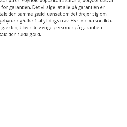
står på en Keyhole depositumsgaranti, betyder det, at
 for garantien. Det vil sige, at alle på garantien er
etale den samme gæld, uanset om det drejer sig om
ebyrer og/eller fraflytningskrav. Hvis én person ikke
af gælden, bliver de øvrige personer på garantien
tale den fulde gæld.