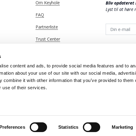
Om Keyhole
Bliv opdateret
Lyst til at høre
FAQ
Partnerliste
Trust Center
Marketing Hub
s
↗️ Åbn Portal
ise content and ads, to provide social media features and to an
rmation about your use of our site with our social media, advertis
↗️ Hent App
 combine it with other information that you’ve provided to them o
 use of their services.
40320377
Privatlivspolitik
Preferences
Statistics
Marketing