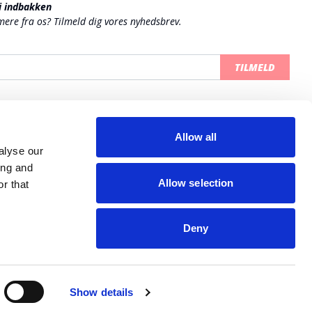
 i indbakken
 mere fra os? Tilmeld dig vores nyhedsbrev.
TILMELD
Allow all
alyse our
ing and
Allow selection
r that
Deny
© All rights reserved 2026
Show details