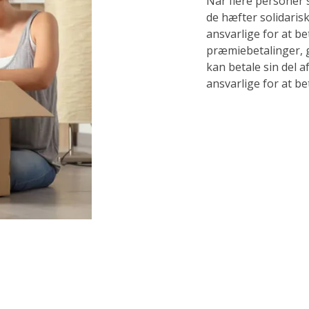
Når flere personer 
de hæfter solidarisk
ansvarlige for at b
præmiebetalinger, g
kan betale sin del 
ansvarlige for at be