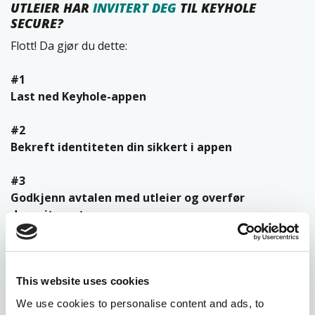
UTLEIER
HAR
INVITERT DEG
TIL KEYHOLE
SECURE?
Flott! Da gjør du dette:
#1
Last ned Keyhole-appen
#2
Bekreft identiteten din sikkert i appen
#3
Godkjenn avtalen med utleier og overfør
depositumet
#4
Når alt er klart – flytt inn med god samvittighet!
This website uses cookies
We use cookies to personalise content and ads, to