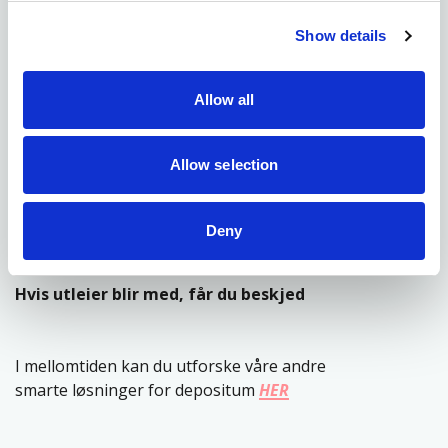
UTLEIER
KJENNER IKKE
TIL KEYHOLE SECURE?
Show details
Ingen fare – vi hjelper gjerne:
Allow all
#1
Send oss ​​en e-post her:
KONTAKT
med navnet ditt og kontaktinfo til utleier
Allow selection
#2
Vi kontakter utleier og forklarer fordelene
Deny
#3
Hvis utleier blir med, får du beskjed
I mellomtiden kan du utforske våre andre
smarte løsninger for depositum
HER