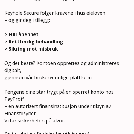
Keyhole Secure følger kravene i husleieloven
– og gir deg i tillegg:
> Full åpenhet
> Rettferdig behandling
> Sikring mot misbruk
Og det beste? Kontoen opprettes og administreres
digitalt,
gjennom vår brukervennlige plattform.
Pengene dine står trygt på en sperret konto hos
PayProff
– en autorisert finansinstitusjon under tilsyn av
Finanstilsynet.
Vi tar sikkerheten på alvor.
Og ja – det gir fordeler for utleier også